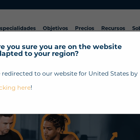
specialidades
Objetivos
Precios
Recursos
So
e you sure you are on the website
dapted to your region?
enadores: cómo usarlo en
 redirected to our website for
United States
by
es
icking here
!