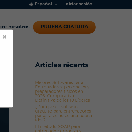
Español
Iniciar sesión
bre nosotros
PRUEBA GRATUITA
×
Articles récents
Mejores Softwares para
Entrenadores personales y
preparadores físicos en
2026: Comparativa
Definitiva de los 10 Líderes
¿Por qué un software
gratuito para entrenadores
personales no es una buena
idea?
El método SOAP para
entrenador: organiza y