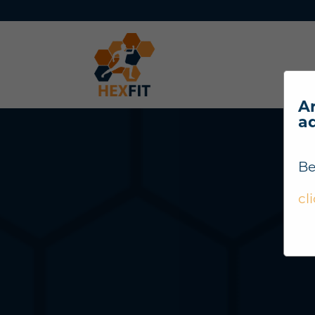
Ar
a
Be
cl