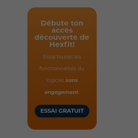
Débute ton
accès
découverte de
Hexfit!
Essai toutes les
fonctionnalités du
logiciel,
sans
engagement.
ESSAI GRATUIT