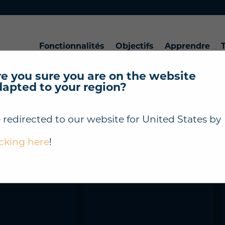
Fonctionnalités
Objectifs
Apprendre
T
e you sure you are on the website
dapted to your region?
 redirected to our website for
United States
by
icking here
!