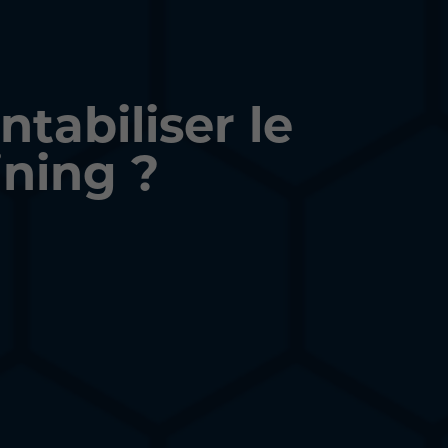
tabiliser le
ining ?