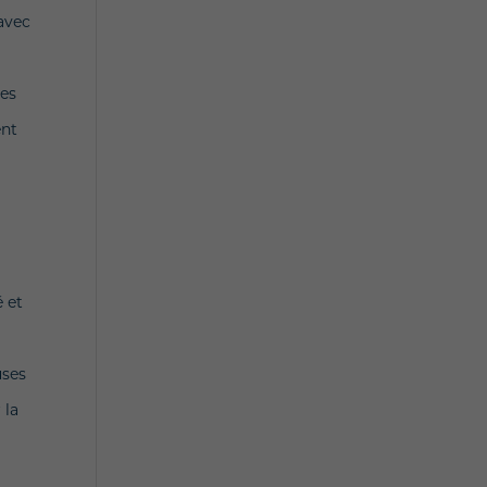
 avec
les
ent
é et
t
uses
 la