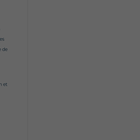
n
les
e de
n et