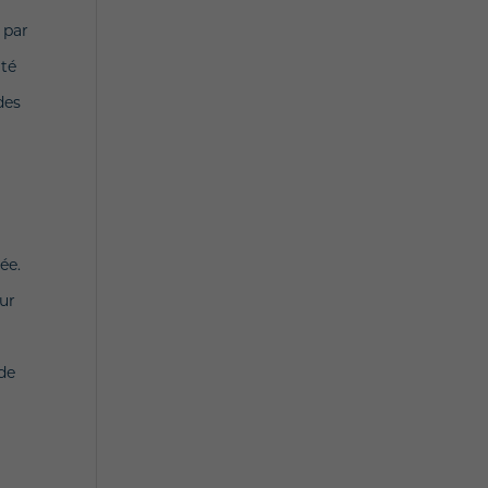
 par
ité
des
ée.
eur
 de