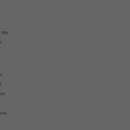
s des
e
es
t
ter
ces.