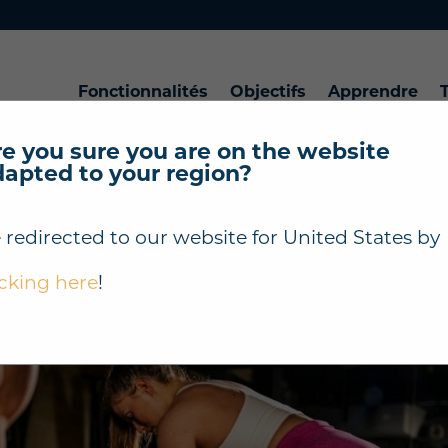
Fonctionnalités
Objectifs
Apprendre
T
e you sure you are on the website
dapted to your region?
atégies de Fidélisation Client
 redirected to our website for
United States
by
s
icking here
!