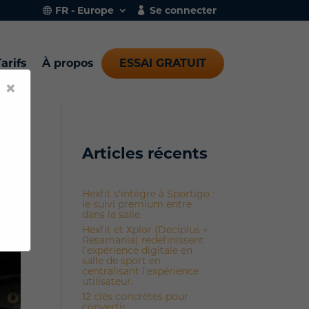
FR - Europe
Se connecter
arifs
À propos
ESSAI GRATUIT
×
Articles récents
Hexfit s'intègre à Sportigo :
le suivi premium entre
dans la salle
Hexfit et Xplor (Deciplus +
Resamania) redéfinissent
l’expérience digitale en
salle de sport en
centralisant l’expérience
utilisateur.
12 clés concrètes pour
convertir