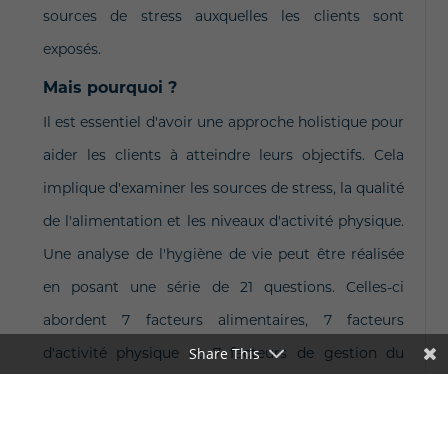
sources de stress auxquelles les clients sont
exposés.
Mais pourquoi ?
Il est essentiel d'avoir une approche holistique pour
aider les clients à atteindre leurs objectifs. Cela
implique d'examiner les sources de stress, la qualité
de l'alimentation et les niveaux d'activité physique.
Une analyse de l'hygiène de vie peut être réalisée
en posant une série de 21 questions. Celles-ci
abordent 7 facteurs alimentaires, 7 facteurs
Share This
d'activité physique et 7 facteurs de gestion du
stress.
Le rôle du coach est d'accompagner les clients non