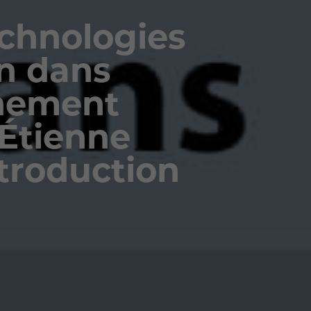
echnologies
on dans
nement
 Étienne
troduction