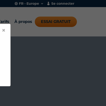
FR - Europe
Se connecter
arifs
À propos
ESSAI GRATUIT
×