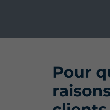
Pour q
raison
clients