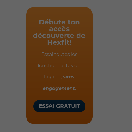
Débute ton
accès
découverte de
Hexfit!
Essai toutes les
fonctionnalités du
logiciel,
sans
engagement.
ESSAI GRATUIT