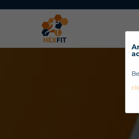
Ar
a
Be
cl