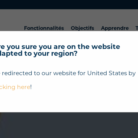
Fonctionnalités
Objectifs
Apprendre
T
e you sure you are on the website
dapted to your region?
 redirected to our website for
United States
by
icking here
!