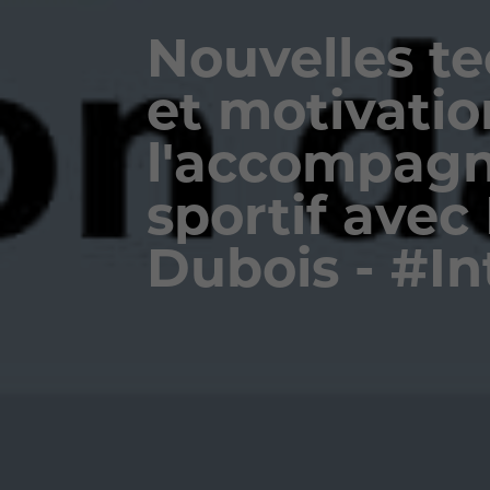
Nouvelles t
et motivati
l'accompag
sportif avec
Dubois - #In