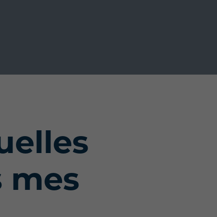
uelles
s mes