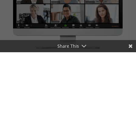
Share This
Appels de groupe
On vous conseille aussi de faire des appels de
groupe hebdomadaires avec vos clients pour
augmenter leur motivation personnelle.
Plusieurs sujets peuvent être explorés dans ces
appels et ça sera bénéfique pour leur
motivation!
Par exemple, chaque vendredi,
vous pourriez faire un appel de groupe et