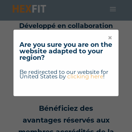
Développé en collaboration
avec
×
Are you sure you are on the
website adapted to your
region?
Be redirected to our website for
United States
by
clicking here
!
Bénéficiez des
avantages réservés aux
membres accrédités de la