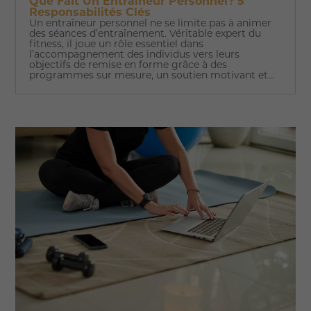
Que Fait Un Entraîneur Personnel? 5
Responsabilités Clés
Un entraîneur personnel ne se limite pas à animer
des séances d’entraînement. Véritable expert du
fitness, il joue un rôle essentiel dans
l’accompagnement des individus vers leurs
objectifs de remise en forme grâce à des
programmes sur mesure, un soutien motivant et...