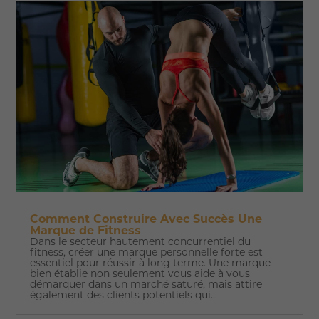
Comment Construire Avec Succès Une
Marque de Fitness
Dans le secteur hautement concurrentiel du
fitness, créer une marque personnelle forte est
essentiel pour réussir à long terme. Une marque
bien établie non seulement vous aide à vous
démarquer dans un marché saturé, mais attire
également des clients potentiels qui...