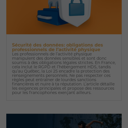
Sécurité des données: obligations des
professionnels de l’activité physique
Les professionnels de l’activité physique
manipulent des données sensibles et sont donc
soumis à des obligations légales strictes. En France,
cela inclut le RGPD et l’hébergement HDS, tandis
qu’au Québec, la Loi 25 encadre la protection des
renseignements personnels. Ne pas respecter ces
règles peut entraîner de lourdes sanctions
financières et nuire à ta réputation. L’article détaille
les exigences principales et propose des ressources
pour les francophones exerçant ailleurs.