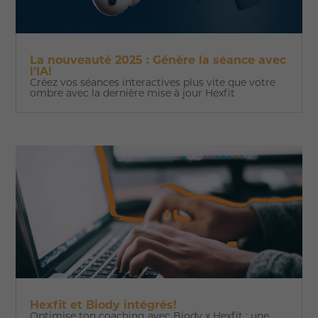
La nouveauté 2025 : Génère la séance avec
l’IA!
Créez vos séances interactives plus vite que votre
ombre avec la dernière mise à jour Hexfit
Hexfit et Biody intégrés!
Optimise ton coaching avec Biody x Hexfit : une