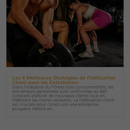
Les 6 Meilleures Stratégies de Fidélisation
Client pour les Entraîneurs
Dans l'industrie du fitness très concurrentielle, les
entraîneurs personnels sont confrontés au défi
constant d'attirer de nouveaux clients tout en
fidélisant les clients existants. La fidélisation client
est cruciale pour construire une entreprise
prospère. Mettre en...