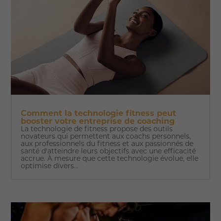
Comment la technologie fitness peut
booster votre entreprise de coaching
La technologie de fitness propose des outils
novateurs qui permettent aux coachs personnels,
aux professionnels du fitness et aux passionnés de
santé d'atteindre leurs objectifs avec une efficacité
accrue. À mesure que cette technologie évolue, elle
optimise divers...