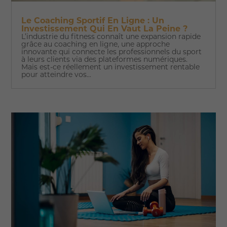
Le Coaching Sportif En Ligne : Un
Investissement Qui En Vaut La Peine ?
L’industrie du fitness connaît une expansion rapide
grâce au coaching en ligne, une approche
innovante qui connecte les professionnels du sport
à leurs clients via des plateformes numériques.
Mais est-ce réellement un investissement rentable
pour atteindre vos...