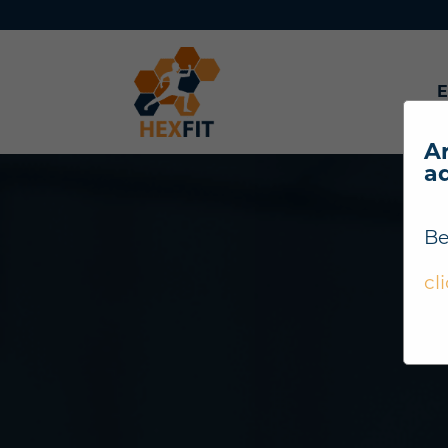
E
Ar
a
Be
cl