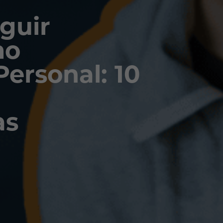
guir
mo
ersonal: 10
as