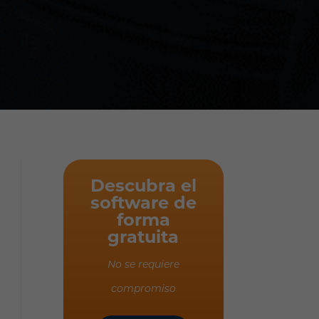
Descubra el
software de
forma
gratuita
No se requiere
compromiso