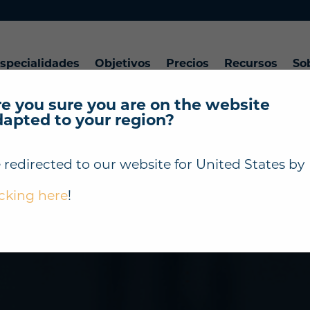
specialidades
Objetivos
Precios
Recursos
So
e you sure you are on the website
dapted to your region?
 redirected to our website for
United States
by
icking here
!