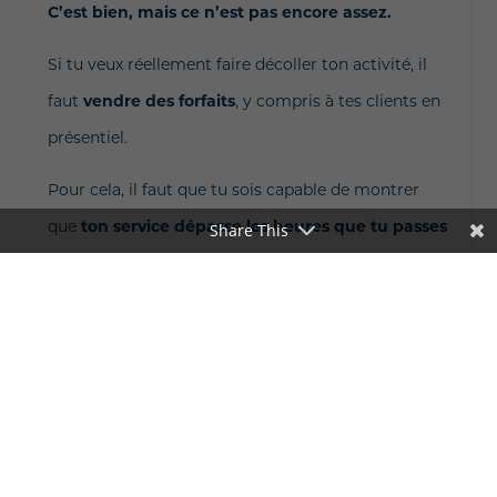
C’est bien, mais ce n’est pas encore assez.
Si tu veux réellement faire décoller ton activité, il
faut
vendre des forfaits
, y compris à tes clients en
présentiel.
Pour cela, il faut que tu sois capable de montrer
que
ton service dépasse les heures que tu passes
Share This
en présentiel
avec le client.