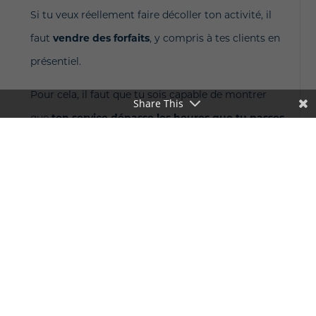
Si tu veux réellement faire décoller ton activité, il
faut
vendre des forfaits
, y compris à tes clients en
présentiel.
Pour cela, il faut que tu sois capable de montrer
Share This
que
ton service dépasse les heures que tu passes
en présentiel
avec le client.