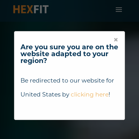
×
Are you sure you are on the
website adapted to your
region?
Be redirected to our website for
United States
by
clicking here
!