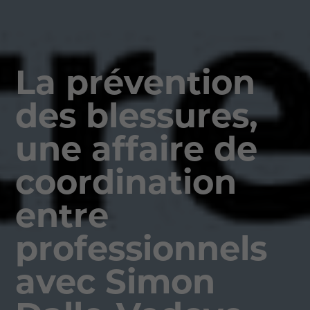
La prévention
des blessures,
une affaire de
coordination
entre
professionnels
avec Simon