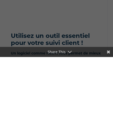
Utilisez un outil essentiel
pour votre suivi client !
Share This
Un logiciel comme Hexfit vous permet de mieux
suivre l'évolution de votre client et d'optimiser
votre accompagnement,
autant en présentiel
qu'à distance
.
Avec plusieurs fonctionnalités clés:
La périodisation et la planification
des
objectifs de vos clients à long terme.
L'envoie automatisée de questionnaires
et