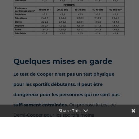
Quelques mises en garde
Le test de Cooper n'est pas un test physique
pour les sportifs débutants. Il peut être
dangereux pour les personnes qui ne sont pas
suffisament entraînées.
On propose le test de
Share This
Demi-Cooper pour les sportifs moins
expérimentés, qui consiste à faire le même
exercice, mais sur un temps réduit de 6 min.