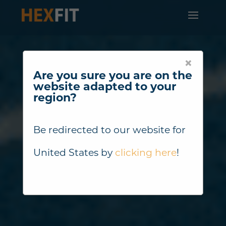
×
Are you sure you are on the
website adapted to your
region?
Be redirected to our website for
United States
by
clicking here
!