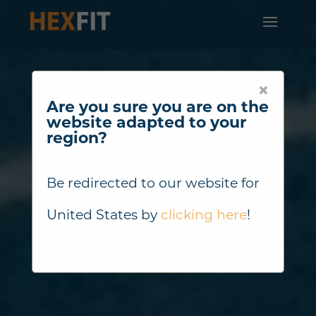
×
Are you sure you are on the
website adapted to your
region?
Be redirected to our website for
United States
by
clicking here
!