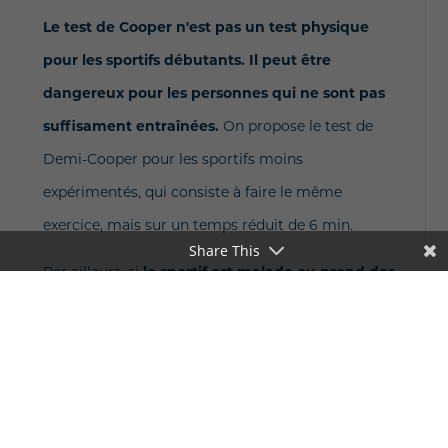
Le test de Cooper n'est pas un test physique
pour les sportifs débutants. Il peut être
dangereux pour les personnes qui ne sont pas
suffisament entraînées.
On propose le test de
Demi-Cooper pour les sportifs moins
expérimentés, qui consiste à faire le même
exercice, mais sur un temps réduit de 6 min.
Share This
Par ailleurs, si
le sportif est malade ou prend des
médicaments pour une pathologie récente
, il
semble prudent, avant de réaliser le test de Cooper
de revoir son médecin afin qu’il puisse donner son
avis.