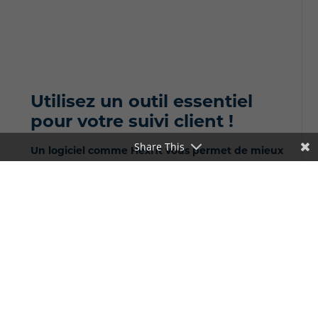
Utilisez un outil essentiel
pour votre suivi client !
Share This
Un logiciel comme Hexfit vous permet de mieux
suivre l'évolution de votre client et d'optimiser
votre accompagnement,
autant en présentiel
qu'à distance
.
Avec plusieurs fonctionnalités clés:
La périodisation et la planification
des
objectifs de vos clients à long terme.
L'envoie automatisée de questionnaires
et