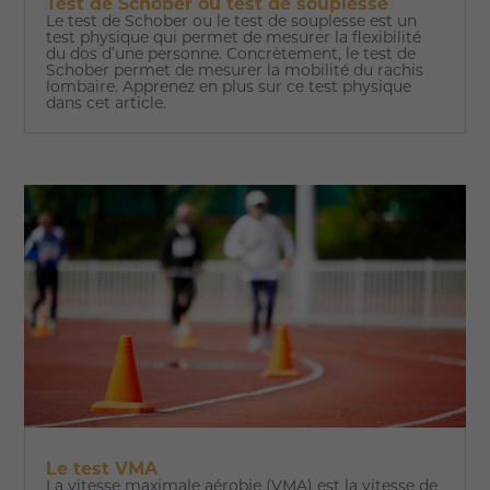
Test de Schober ou test de souplesse
Le test de Schober ou le test de souplesse est un
test physique qui permet de mesurer la flexibilité
du dos d’une personne. Concrètement, le test de
Schober permet de mesurer la mobilité du rachis
lombaire. Apprenez en plus sur ce test physique
dans cet article.
Le test VMA
La vitesse maximale aérobie (VMA) est la vitesse de